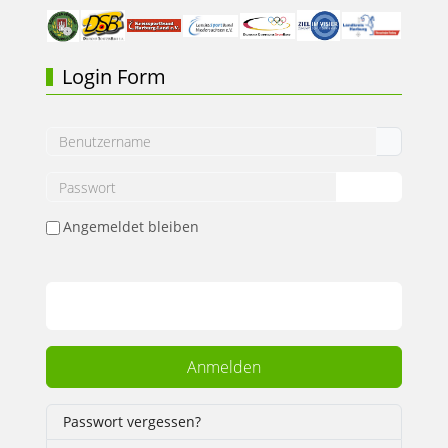
Login Form
Benutzername
Passwort
Show Pass
Angemeldet bleiben
Web Authentication
Anmelden
Passwort vergessen?