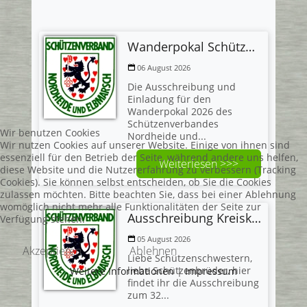
Wanderpokal Schützenverband Nordheide und Elbmarsch
06 August 2026
Die Ausschreibung und
Einladung für den
Wanderpokal 2026 des
Schützenverbandes
Wir benutzen Cookies
Nordheide und...
Wir nutzen Cookies auf unserer Website. Einige von ihnen sind
essenziell für den Betrieb der Seite, während andere uns helfen,
Weiterlesen >>>
diese Website und die Nutzererfahrung zu verbessern (Tracking
Cookies). Sie können selbst entscheiden, ob Sie die Cookies
zulassen möchten. Bitte beachten Sie, dass bei einer Ablehnung
womöglich nicht mehr alle Funktionalitäten der Seite zur
Ausschreibung Kreiskönigsschießen und Einladung zum Kreiskönigsball 2026
Verfügung stehen.
05 August 2026
Akzeptieren
Ablehnen
Liebe Schützenschwestern,
liebe Schützenbrüder, hier
Weitere Informationen
|
Impressum
findet ihr die Ausschreibung
zum 32...