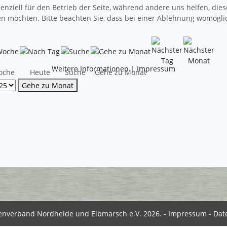
senziell für den Betrieb der Seite, während andere uns helfen, di
sen möchten. Bitte beachten Sie, dass bei einer Ablehnung womöglic
Weitere Informationen
|
Impressum
oche
Heute
Suche
Gehe zu Monat
Gehe zu Monat
enverband Nordheide und Elbmarsch e.V. 2026. -
Impressum
-
Dat